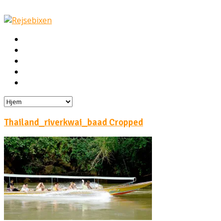
Hjem
Rejser
Hoteller
Byg din egen rejse!
Rejsebloggen
Thailand_riverkwai_baad Cropped