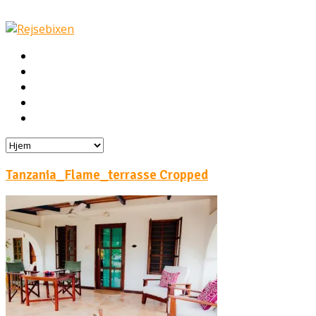
Hjem
Rejser
Hoteller
Byg din egen rejse!
Rejsebloggen
Tanzania_Flame_terrasse Cropped