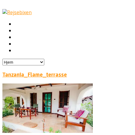
Hjem
Rejser
Hoteller
Byg din egen rejse!
Rejsebloggen
Tanzania_Flame_terrasse