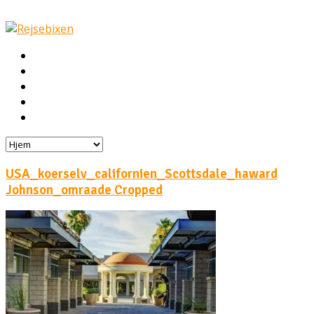
Hjem
Rejser
Hoteller
Byg din egen rejse!
Rejsebloggen
USA_koerselv_californien_Scottsdale_haward
Johnson_omraade Cropped