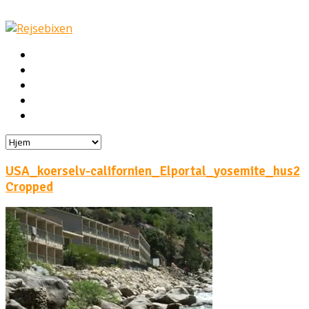
Hjem
Rejser
Hoteller
Byg din egen rejse!
Rejsebloggen
USA_koerselv-californien_Elportal_yosemite_hus2
Cropped