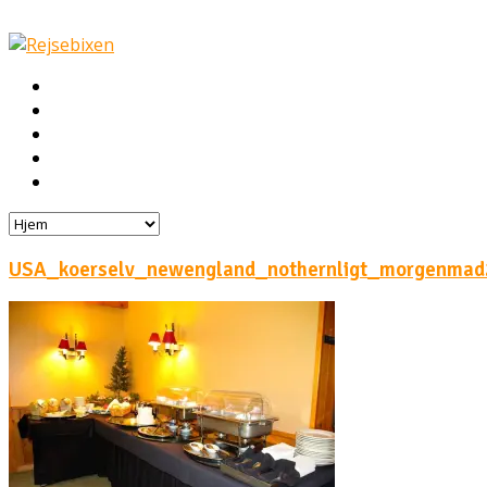
Hjem
Rejser
Hoteller
Byg din egen rejse!
Rejsebloggen
USA_koerselv_newengland_nothernligt_morgenmad