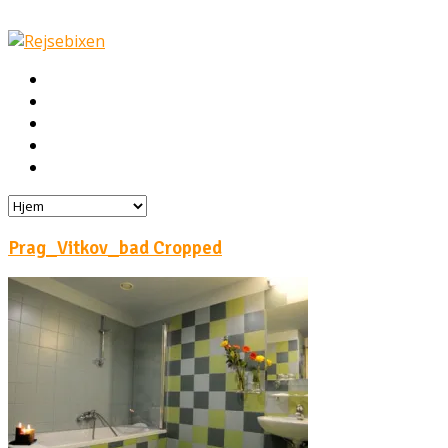
Hjem
Rejser
Hoteller
Byg din egen rejse!
Rejsebloggen
Prag_Vitkov_bad Cropped