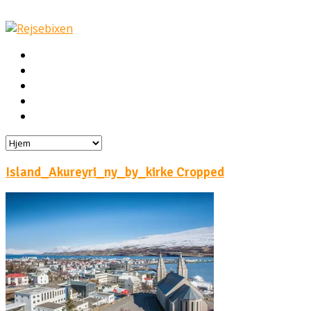
Hjem
Rejser
Hoteller
Byg din egen rejse!
Rejsebloggen
Island_Akureyri_ny_by_kirke Cropped