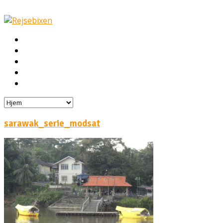
Hjem
Rejser
Hoteller
Byg din egen rejse!
Rejsebloggen
sarawak_serie_modsat