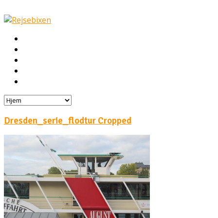
Hjem
Rejser
Hoteller
Byg din egen rejse!
Rejsebloggen
Dresden_serie_flodtur Cropped