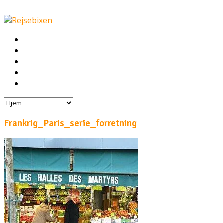
Hjem
Rejser
Hoteller
Byg din egen rejse!
Rejsebloggen
Frankrig_Paris_serie_forretning