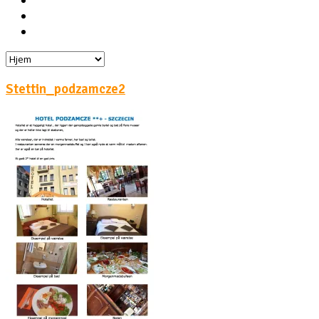
Hoteller
Byg din egen rejse!
Rejsebloggen
Stettin_podzamcze2