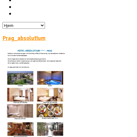
Hoteller
Byg din egen rejse!
Rejsebloggen
Prag_absolutium