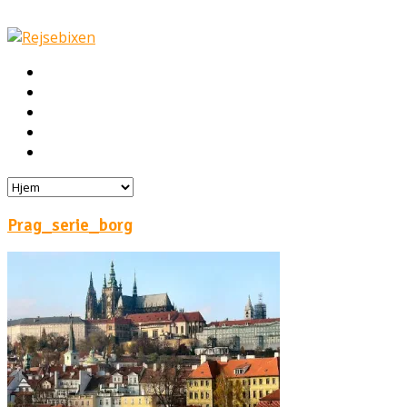
Hjem
Rejser
Hoteller
Byg din egen rejse!
Rejsebloggen
Prag_serie_borg