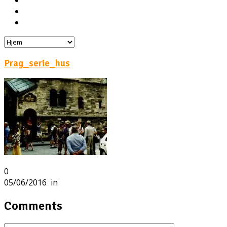
Hoteller
Byg din egen rejse!
Rejsebloggen
Prag_serie_hus
0
05/06/2016
in
Comments