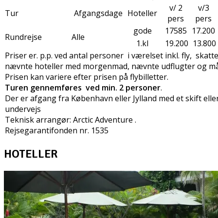
v/ 2
v/3
Tur
Afgangsdage
Hoteller
pers
pers
gode
17585
17.200
Rundrejse
Alle
1.kl
19.200
13.800
Priser er. p.p. ved antal personer i værelset inkl. fly, skatte
nævnte hoteller med morgenmad, nævnte udflugter og mål
Prisen kan variere efter prisen på flybilletter.
Turen gennemføres ved min. 2 personer
.
Der er afgang fra København eller Jylland med et skift elle
undervejs
Teknisk arrangør: Arctic Adventure .
Rejsegarantifonden nr. 1535
HOTELLER