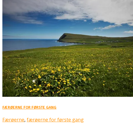
FÆRØERNE FOR FØRSTE GANG
Færøerne
,
færøerne for første gang
Rejsebixen.com © 2026