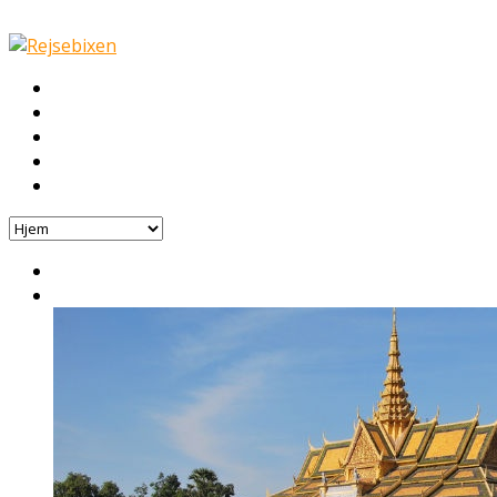
Hjem
Rejser
Hoteller
Byg din egen rejse!
Rejsebloggen