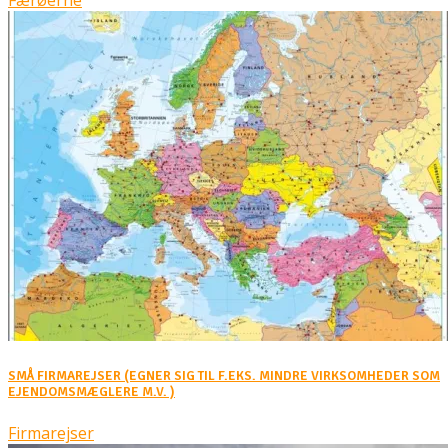
Færøerne
SMÅ FIRMAREJSER (EGNER SIG TIL F.EKS. MINDRE VIRKSOMHEDER SOM
EJENDOMSMÆGLERE M.V. )
Firmarejser