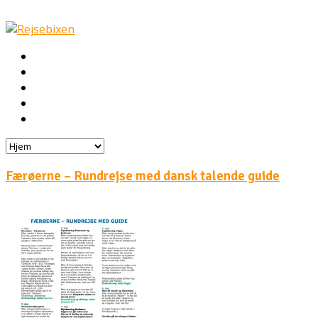
Hjem
Rejser
Hoteller
Byg din egen rejse!
Rejsebloggen
Færøerne – Rundrejse med dansk talende guide