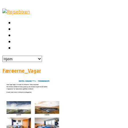
Hjem
Rejser
Hoteller
Byg din egen rejse!
Rejsebloggen
Færøerne_Vagar