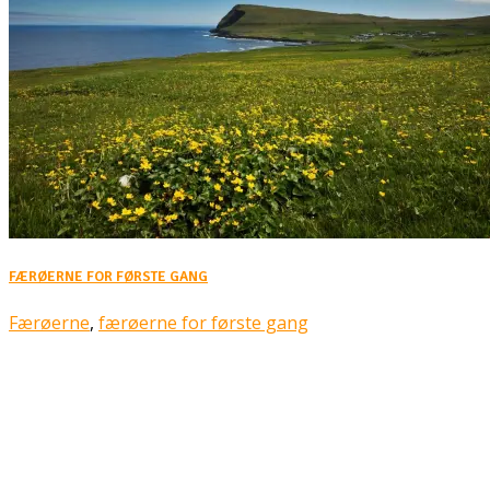
FÆRØERNE FOR FØRSTE GANG
Færøerne
,
færøerne for første gang
Rejsebixen.com © 2026
Hjem
Tours
Blog
Gallery