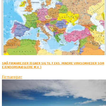
SMÅ FIRMAREJSER (EGNER SIG TIL F.EKS. MINDRE VIRKSOMHEDER SOM
EJENDOMSMÆGLERE M.V. )
Firmarejser