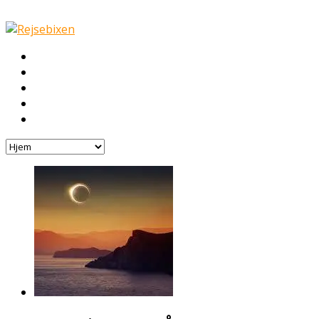
Hjem
Rejser
Hoteller
Byg din egen rejse!
Rejsebloggen