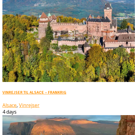
VINREJSER TIL ALSACE – FRANKRIG
Alsace
,
Vinrejser
4 days