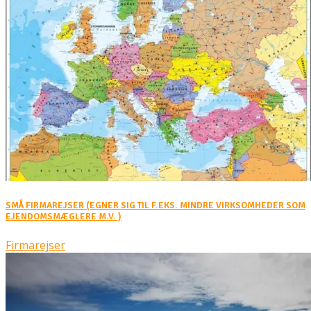
SMÅ FIRMAREJSER (EGNER SIG TIL F.EKS. MINDRE VIRKSOMHEDER SOM
EJENDOMSMÆGLERE M.V. )
Firmarejser