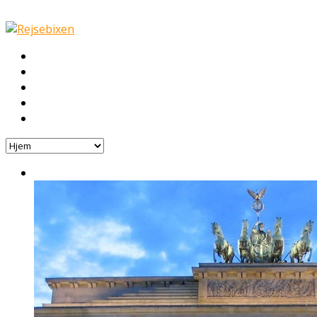
Hjem
Rejser
Hoteller
Byg din egen rejse!
Rejsebloggen