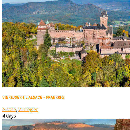
VINREJSER TIL ALSACE – FRANKRIG
Alsace
,
Vinrejser
4 days