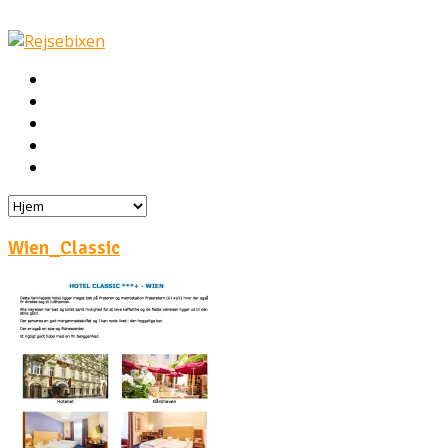
Hjem
Rejser
Hoteller
Byg din egen rejse!
Rejsebloggen
Wien_Classic