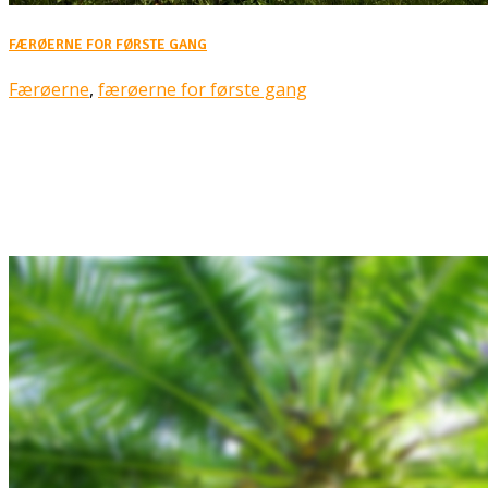
FÆRØERNE FOR FØRSTE GANG
Færøerne
,
færøerne for første gang
Rejsebixen.com © 2026
Hjem
Tours
Blog
Gallery