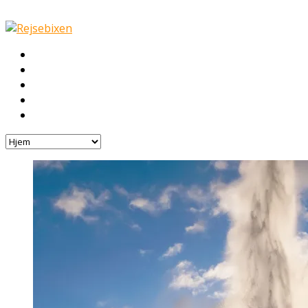
Hjem
Rejser
Hoteller
Byg din egen rejse!
Rejsebloggen