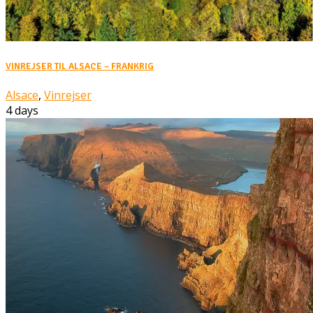
VINREJSER TIL ALSACE – FRANKRIG
Alsace
,
Vinrejser
4 days