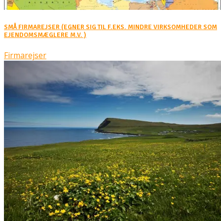
SMÅ FIRMAREJSER (EGNER SIG TIL F.EKS. MINDRE VIRKSOMHEDER SOM
EJENDOMSMÆGLERE M.V. )
Firmarejser