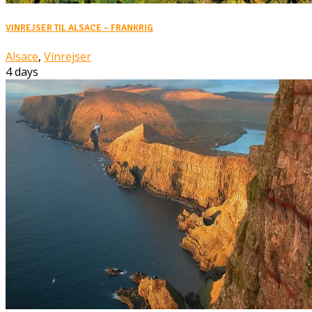
VINREJSER TIL ALSACE – FRANKRIG
Alsace
,
Vinrejser
4 days