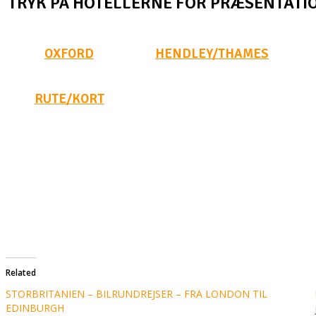
TRYK PÅ HOTELLERNE FOR PRÆSENTATI
OXFORD
HENDLEY/THAMES
RUTE/KORT
[/one_half_last]
Related
STORBRITANIEN – BILRUNDREJSER – FRA LONDON TIL
EDINBURGH