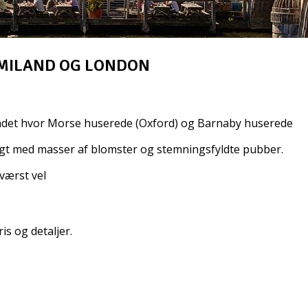
IMILAND OG LONDON
r i landet hvor Morse huserede (Oxford) og Barnaby huserede
igt med masser af blomster og stemningsfyldte pubber.
værst vel
is og detaljer.