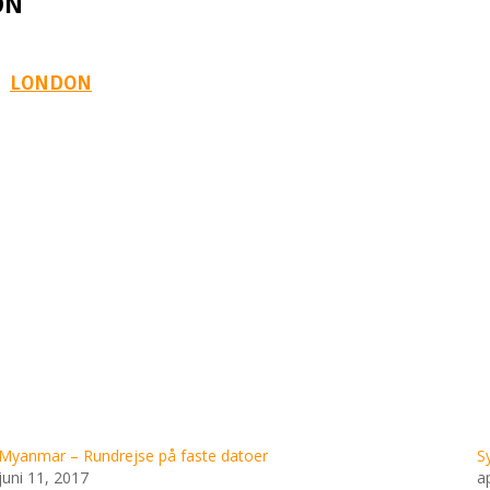
ON
LONDON
Myanmar – Rundrejse på faste datoer
S
juni 11, 2017
a