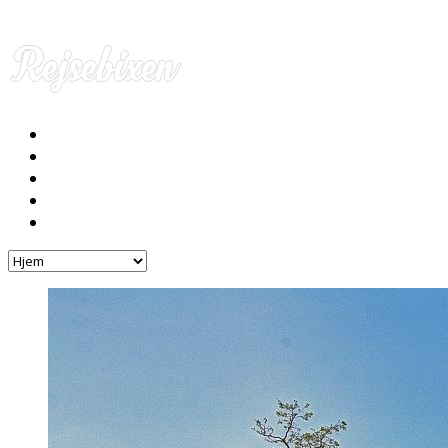
Hjem
Rejser
Hoteller
Byg din egen rejse!
Rejsebloggen