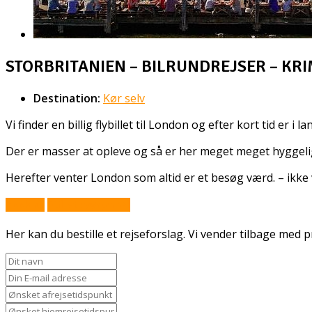
STORBRITANIEN – BILRUNDREJSER – KR
Destination:
Kør selv
Vi finder en billig flybillet til London og efter kort tid e
Der er masser at opleve og så er her meget meget hyggel
Herefter venter London som altid er et besøg værd. – ikke 
Book nu
Stil et spørgsmål
Her kan du bestille et rejseforslag. Vi vender tilbage med pr