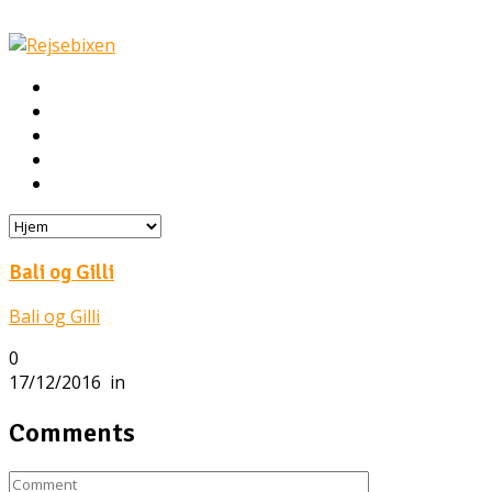
Hjem
Rejser
Hoteller
Byg din egen rejse!
Rejsebloggen
Bali og Gilli
Bali og Gilli
0
17/12/2016
in
Comments