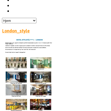
Hoteller
Byg din egen rejse!
Rejsebloggen
London_style