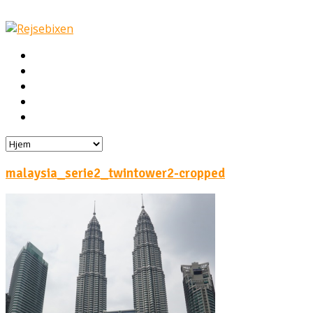
Hjem
Rejser
Hoteller
Byg din egen rejse!
Rejsebloggen
malaysia_serie2_twintower2-cropped