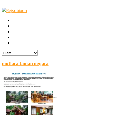
Hjem
Rejser
Hoteller
Byg din egen rejse!
Rejsebloggen
mutiara taman negara