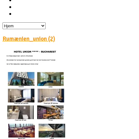
Hoteller
Byg din egen rejse!
Rejsebloggen
Rumænien_union (2)