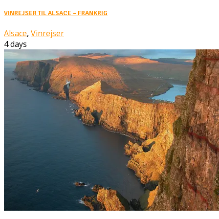
VINREJSER TIL ALSACE – FRANKRIG
Alsace
,
Vinrejser
4 days