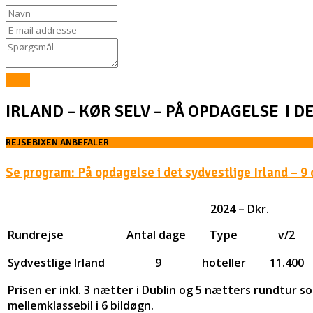
Send
IRLAND – KØR SELV – PÅ OPDAGELSE I D
REJSEBIXEN ANBEFALER
Se program: På opdagelse i det sydvestlige Irland – 9
2024 – Dkr.
Rundrejse
Antal dage
Type
v/2
Sydvestlige Irland
9
hoteller
11.400
Prisen er inkl. 3 nætter i Dublin og 5 nætters rundtur 
mellemklassebil i 6 bildøgn.