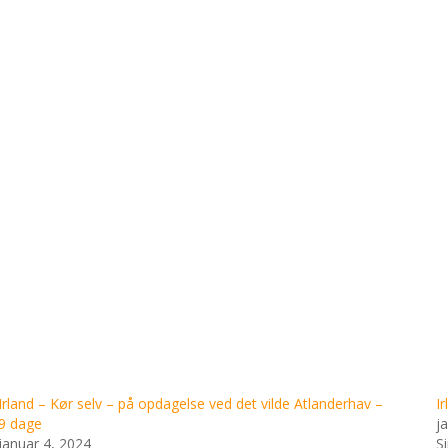
Irland – Kør selv – på opdagelse ved det vilde Atlanderhav –
I
9 dage
j
januar 4, 2024
S