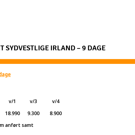
ET SYDVESTLIGE IRLAND – 9 DAGE
 dage
v/1
v/3
v/4
18.990
9.300
8.900
som anført samt