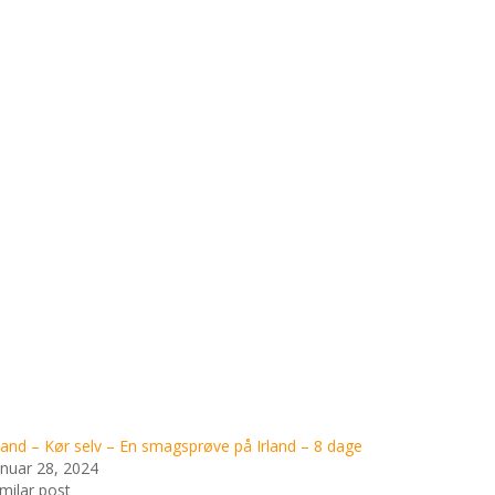
rland – Kør selv – En smagsprøve på Irland – 8 dage
anuar 28, 2024
imilar post