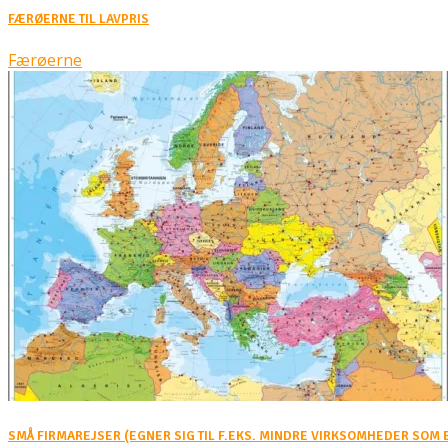
FÆRØERNE TIL LAVPRIS
Færøerne
SMÅ FIRMAREJSER (EGNER SIG TIL F.EKS. MINDRE VIRKSOMHEDER SOM