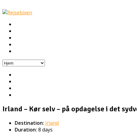
Hjem
Rejser
Hoteller
Byg din egen rejse!
Rejsebloggen
Irland – Kør selv – på opdagelse i det sydv
Destination:
Irland
Duration:
8 days