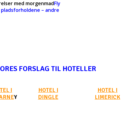
værelser med morgenmad
Fly
er pladsforholdene – andre
VORES FORSLAG TIL HOTELLER
TEL I
HOTEL I
HOTEL I
LARNE
Y
DINGLE
LIMERICK