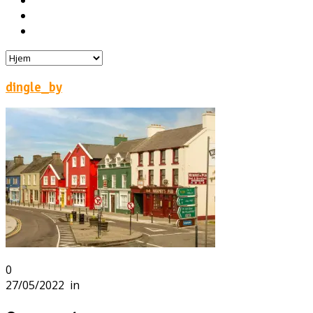
Hoteller
Byg din egen rejse!
Rejsebloggen
dingle_by
0
27/05/2022
in