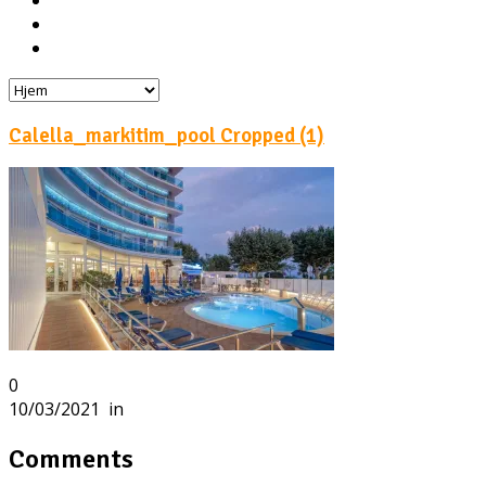
Hoteller
Byg din egen rejse!
Rejsebloggen
Calella_markitim_pool Cropped (1)
0
10/03/2021
in
Comments