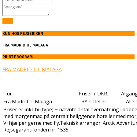
Send
KUN HOS REJSEBIXEN
FRA MADRID TIL MALAGA
PRINT PROGRAM
FRA MADRID TIL MALAGA
Tur
Priser i DKR.
Afgan
Fra Madrid til Malaga
3* hoteller
Alle
Priser er inkl. bi (type) + nævnte antal overnatning i dobbe
med morgenmad på centralt beliggende hoteller med mo
Vi hjælper gerne med fly.Teknisk arrangør: Arctic Adventur
Rejsegarantifonden nr. 1535