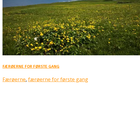
FÆRØERNE FOR FØRSTE GANG
Færøerne
,
færøerne for første gang
Rejsebixen.com © 2026
Hjem
Tours
Blog
Gallery