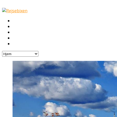
Hjem
Rejser
Hoteller
Byg din egen rejse!
Rejsebloggen