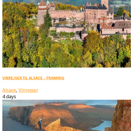
VINREJSER TIL ALSACE – FRANKRIG
Alsace
,
Vinrejser
4 days