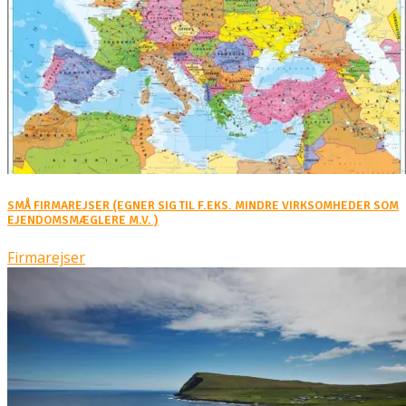
SMÅ FIRMAREJSER (EGNER SIG TIL F.EKS. MINDRE VIRKSOMHEDER SOM
EJENDOMSMÆGLERE M.V. )
Firmarejser