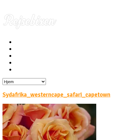
Hjem
Rejser
Hoteller
Byg din egen rejse!
Rejsebloggen
Sydafrika_westerncape_safari_capetown