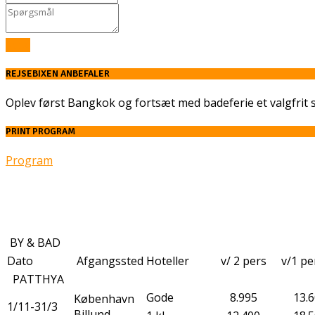
Send
REJSEBIXEN ANBEFALER
Oplev først Bangkok og fortsæt med badeferie et valgfrit 
PRINT PROGRAM
Program
BY & BAD
Dato
Afgangssted
Hoteller
v/ 2 pers
v/1 p
PATTHYA
Gode
8.995
13.
København
1/11-31/3
Billund