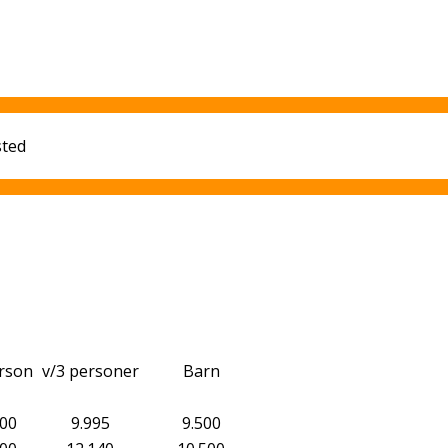
sted
erson
v/3 personer
Barn
600
9.995
9.500