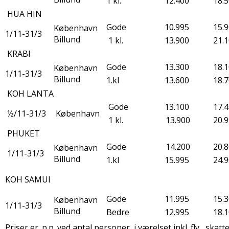
1 kl.
12.400
18.
HUA HIN
Gode
10.995
15.
København
1/11-31/3
Billund
1 kl.
13.900
21.
KRABI
Gode
13.300
18.
København
1/11-31/3
Billund
1.kl
13.600
18.
KOH LANTA
Gode
13.100
17.
½/11-31/3
København
1 kl.
13.900
20.
PHUKET
Gode
14.200
20.
København
1/11-31/3
Billund
1.kl
15.995
24.
KOH SAMUI
Gode
11.995
15.
København
1/11-31/3
Billund
Bedre
12.995
18.
Priser er. p.p. ved antal personer i værelset inkl. fly, skat