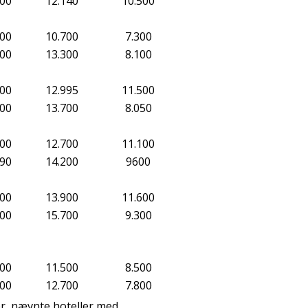
500
12.140
10.500
900
10.700
7.300
100
13.300
8.100
100
12.995
11.500
700
13.700
8.050
400
12.700
11.100
990
14.200
9600
800
13.900
11.600
900
15.700
9.300
300
11.500
8.500
100
12.700
7.800
ter, nævnte hoteller med