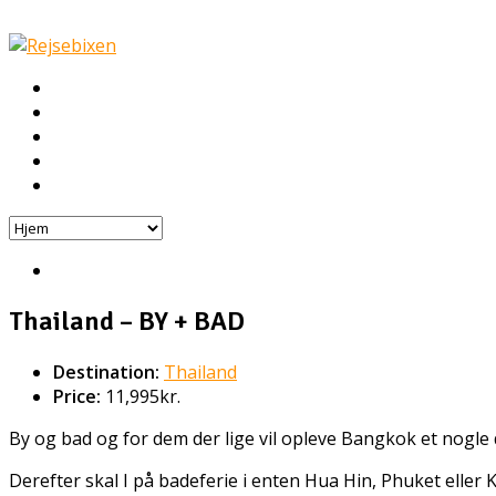
Hjem
Rejser
Hoteller
Byg din egen rejse!
Rejsebloggen
Thailand – BY + BAD
Destination:
Thailand
Price:
11,995kr.
By og bad og for dem der lige vil opleve Bangkok et nogle
Derefter skal I på badeferie i enten Hua Hin, Phuket eller K