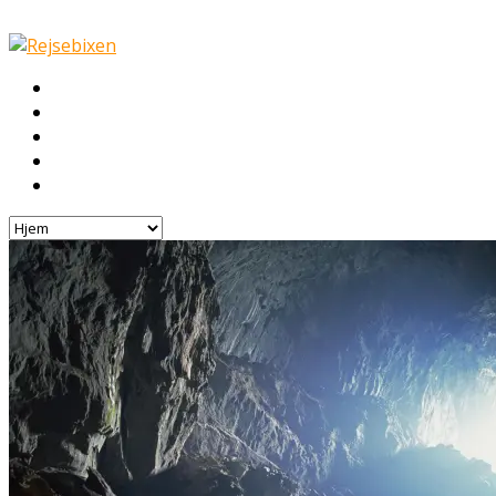
Hjem
Rejser
Hoteller
Byg din egen rejse!
Rejsebloggen