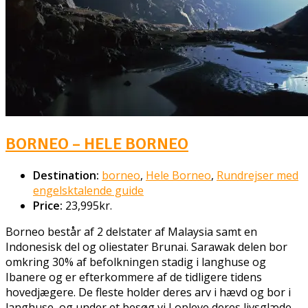
BORNEO – HELE BORNEO
Destination:
borneo
,
Hele Borneo
,
Rundrejser med
engelsktalende guide
Price:
23,995kr.
Borneo består af 2 delstater af Malaysia samt en
Indonesisk del og oliestater Brunai. Sarawak delen bor
omkring 30% af befolkningen stadig i langhuse og
Ibanere og er efterkommere af de tidligere tidens
hovedjægere. De fleste holder deres arv i hævd og bor i
langhuse, og under et besøg vi I opleve deres livsglæde.