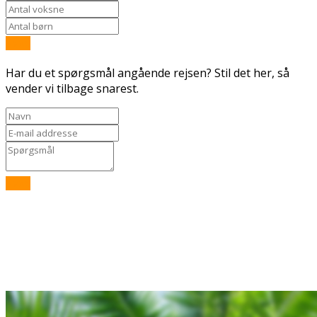
Send
Har du et spørgsmål angående rejsen? Stil det her, så
vender vi tilbage snarest.
Send
Rejsebixen.com © 2026
Hjem
Tours
Blog
Gallery