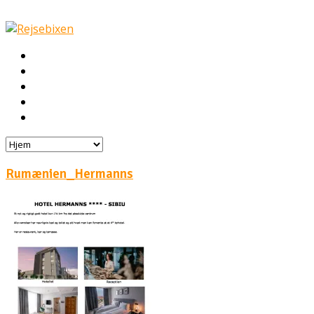
Hjem
Rejser
Hoteller
Byg din egen rejse!
Rejsebloggen
Rumænien_Hermanns