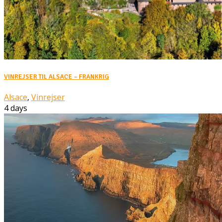
VINREJSER TIL ALSACE – FRANKRIG
Alsace
,
Vinrejser
4 days