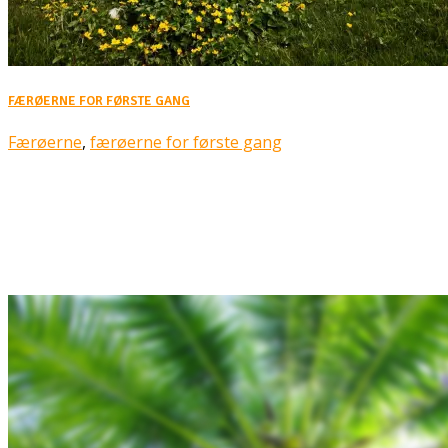
FÆRØERNE FOR FØRSTE GANG
Færøerne
,
færøerne for første gang
Rejsebixen.com © 2026
Hjem
Tours
Blog
Gallery