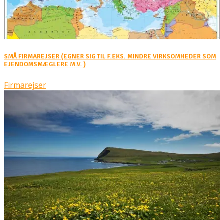
SMÅ FIRMAREJSER (EGNER SIG TIL F.EKS. MINDRE VIRKSOMHEDER SOM
EJENDOMSMÆGLERE M.V. )
Firmarejser