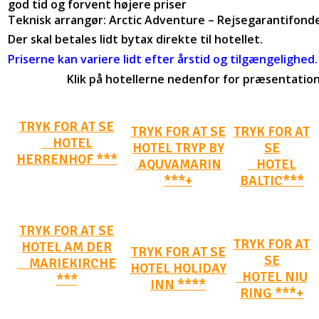
god tid og forvent højere priser
Teknisk arrangør: Arctic Adventure – Rejsegarantifonde
Der skal betales lidt bytax direkte til hotellet.
Priserne kan variere lidt efter årstid og tilgængelighed.
Klik på hotellerne nedenfor for præsentatio
TRYK FOR AT SE
TRYK FOR AT SE
TRYK FOR AT
HOTEL
HOTEL TRYP BY
SE
HERRENHOF ***
AQUVAMARIN
HOTEL
***+
BALTIC***
TRYK FOR AT SE
TRYK FOR AT
HOTEL AM DER
TRYK FOR AT SE
SE
MARIEKIRCHE
HOTEL HOLIDAY
HOTEL NIU
***
INN ****
RING ***+