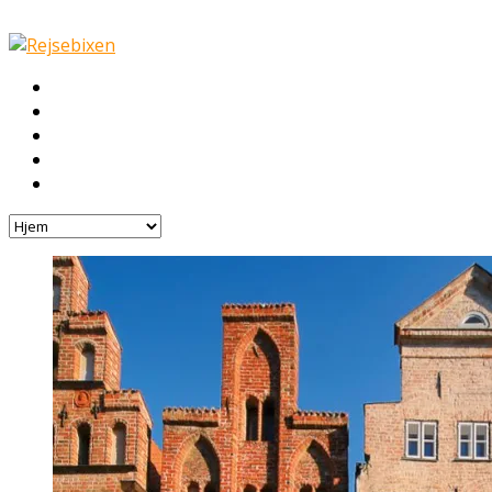
Hjem
Rejser
Hoteller
Byg din egen rejse!
Rejsebloggen