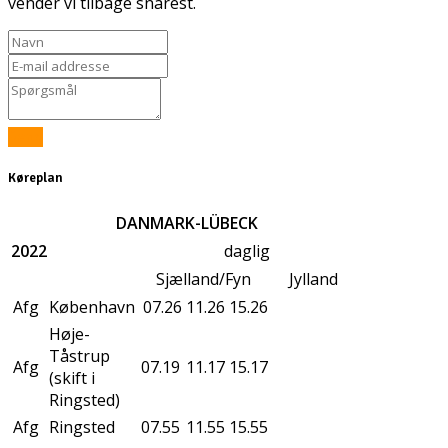
vender vi tilbage snarest.
Send
Køreplan
DANMARK-LÜBECK
2022
daglig
Sjælland/Fyn
Jylland
Afg
København
07.26
11.26
15.26
Høje-
Tåstrup
Afg
07.19
11.17
15.17
(skift i
Ringsted)
Afg
Ringsted
07.55
11.55
15.55