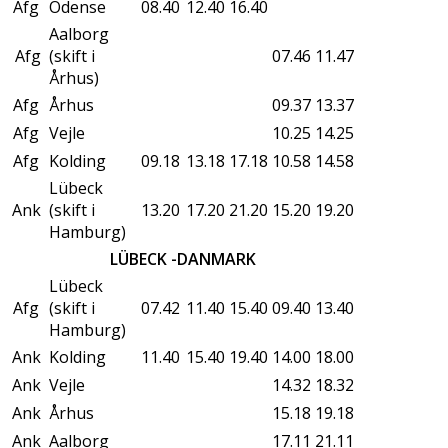
Afg
Odense
08.40
12.40
16.40
Aalborg
Afg
(skift i
07.46
11.47
Århus)
Afg
Århus
09.37
13.37
Afg
Vejle
10.25
14.25
Afg
Kolding
09.18
13.18
17.18
10.58
14.58
Lübeck
Ank
(skift i
13.20
17.20
21.20
15.20
19.20
Hamburg)
LÜBECK -DANMARK
Lübeck
Afg
(skift i
07.42
11.40
15.40
09.40
13.40
Hamburg)
Ank
Kolding
11.40
15.40
19.40
14.00
18.00
Ank
Vejle
14.32
18.32
Ank
Århus
15.18
19.18
Ank
Aalborg
17.11
21.11