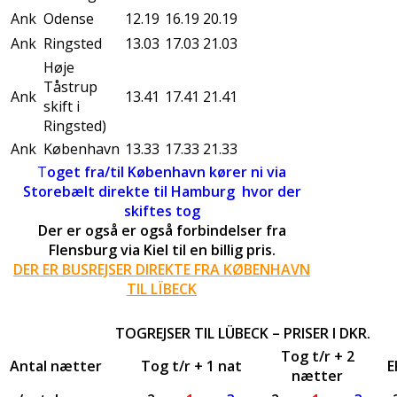
Ank
Odense
12.19
16.19
20.19
Ank
Ringsted
13.03
17.03
21.03
Høje
Tåstrup
Ank
13.41
17.41
21.41
skift i
Ringsted)
Ank
København
13.33
17.33
21.33
T
oget fra/til København kører ni via
Storebælt direkte til Hamburg hvor der
skiftes tog
Der er også er også forbindelser fra
Flensburg via Kiel til en billig pris.
DER ER BUSREJSER DIREKTE FRA KØBENHAVN
TIL LÏBECK
TOGREJSER TIL LÜBECK – PRISER I DKR.
Tog t/r + 2
Antal nætter
Tog t/r + 1 nat
E
nætter