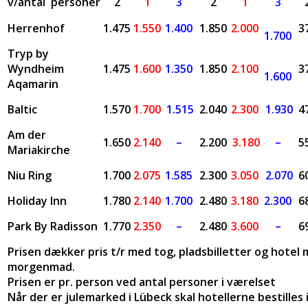
v/antal personer
2
1
3
2
1
3
Herrenhof
1.475
1.550
1.400
1.850
2.000
3
1.700
Tryp by
Wyndheim
1.475
1.600
1.350
1.850
2.100
3
1.600
Aqamarin
Baltic
1.570
1.700
1.515
2.040
2.300
1.930
4
Am der
1.650
2.140
–
2.200
3.180
–
5
Mariakirche
Niu Ring
1.700
2.075
1.585
2.300
3.050
2.070
6
Holiday Inn
1.780
2.140
1.700
2.480
3.180
2.300
6
Park By Radisson
1.770
2.350
–
2.480
3.600
–
6
Prisen dækker pris t/r med tog, pladsbilletter og hotel
morgenmad.
Prisen er pr. person ved antal personer i værelset
Når der er julemarked i Lübeck skal hotellerne bestilles i